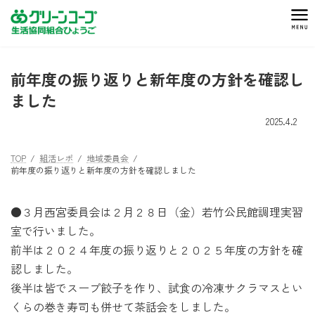
コ
ナ
ン
ビ
テ
ゲ
ン
ー
ツ
シ
前年度の振り返りと新年度の方針を確認し
へ
ョ
ました
ス
ン
2025.4.2
キ
に
ッ
移
プ
動
TOP
組活レポ
地域委員会
前年度の振り返りと新年度の方針を確認しました
●３月西宮委員会は２月２８日（金）若竹公民館調理実習
室で行いました。
前半は２０２４年度の振り返りと２０２５年度の方針を確
認しました。
後半は皆でスープ餃子を作り、試食の冷凍サクラマスとい
くらの巻き寿司も併せて茶話会をしました。