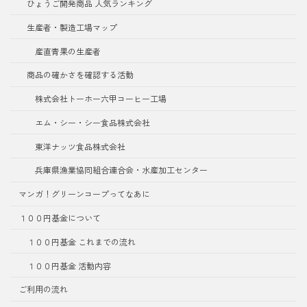
ひょうご開発商品 人気ランキング
生産者・製造工場マップ
産直青果の生産者
商品の確かさを確認する活動
株式会社トーホー六甲コーヒー工場
エム・シー・シー食品株式会社
東洋ナッツ食品株式会社
兵庫県漁業協同組合連合会・水産加工センター
マンガ！グリーンコープってなあに
１００円基金について
１００円基金 これまでの流れ
１００円基金 活動内容
ご利用の流れ