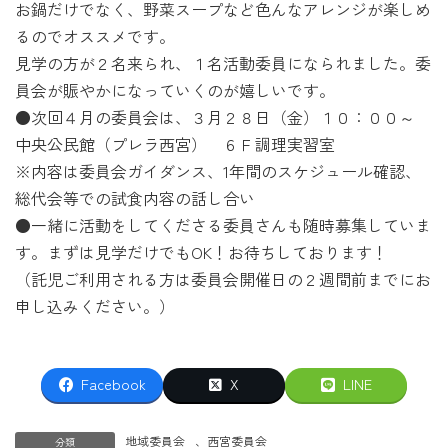
お鍋だけでなく、野菜スープなど色んなアレンジが楽しめ
るのでオススメです。
見学の方が２名来られ、１名活動委員になられました。委
員会が賑やかになっていくのが嬉しいです。
●次回４月の委員会は、３月２８日（金）１０：００～
中央公民館（プレラ西宮） ６Ｆ調理実習室
※内容は委員会ガイダンス、1年間のスケジュール確認、
総代会等での試食内容の話し合い
●一緒に活動をしてくださる委員さんも随時募集していま
す。まずは見学だけでもOK！お待ちしております！
（託児ご利用される方は委員会開催日の２週間前までにお
申し込みください。）
Facebook
X
LINE
地域委員会
、
西宮委員会
分類