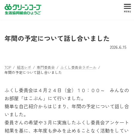
コ
ナ
ン
ビ
テ
ゲ
ン
ー
ツ
シ
年間の予定について話し合いました
へ
ョ
ス
ン
2026.6.15
キ
に
ッ
移
プ
動
TOP
組活レポ
専門委員会
ふくし委員会ラポール
年間の予定について話し合いました
ふくし委員会は４月２４日（金）１０：００～ みんなの
お部屋「はこぶん」にて行いました。
簡単な自己紹介からはじまり、年間の予定について話し合
いました。
委員さんの希望や３月に実施したふくし委員会アンケート
結果を基に、本年度も歩みを止めることなく活動をしてい