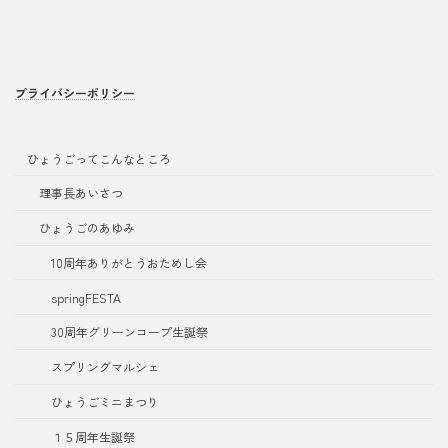
プライバシーポリシー
ひょうごってこんなところ
理事長あいさつ
ひょうごのあゆみ
10周年ありがとうおためし会
springFESTA
30周年グリーンコープ生誕祭
スプリングマルシェ
ひょうごミニまつり
１５周年生誕祭