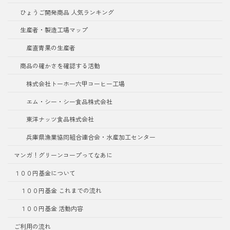
ひょうご開発商品 人気ランキング
生産者・製造工場マップ
産直青果の生産者
商品の確かさを確認する活動
株式会社トーホー六甲コーヒー工場
エム・シー・シー食品株式会社
東洋ナッツ食品株式会社
兵庫県漁業協同組合連合会・水産加工センター
マンガ！グリーンコープってなあに
１００円基金について
１００円基金 これまでの流れ
１００円基金 活動内容
ご利用の流れ