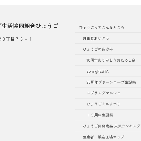
プ生活協同組合ひょうご
ひょうごってこんなところ
理事長あいさつ
岡３丁目７３－１
ひょうごのあゆみ
10周年ありがとうおためし会
springFESTA
30周年グリーンコープ生誕祭
スプリングマルシェ
ひょうごミニまつり
１５周年生誕祭
ひょうご開発商品 人気ランキング
生産者・製造工場マップ