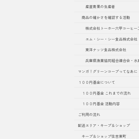
産直青果の生産者
商品の確かさを確認する活動
株式会社トーホー六甲コーヒー
エム・シー・シー食品株式会社
東洋ナッツ食品株式会社
兵庫県漁業協同組合連合会・水
マンガ！グリーンコープってなあに
１００円基金について
１００円基金 これまでの流れ
１００円基金 活動内容
ご利用の流れ
配送エリア・キープ＆ショップ
キープ＆ショップ住吉東町