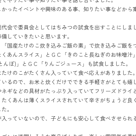
しかったイベントや興味のある事、知りたい事などから
総代会で委員会としてはちみつの試食を出すことにしま
準備していきたいと思います。
、「国産たけのこ炊き込みご飯の素」で炊き込みご飯を
たくあんスライス」とＧＣ「きのこと長ねぎのお味噌汁
とんぼ)」とＧＣ「りんごジュース」も試食しました。
はたけのこがたくさん入っていて食べ応えがありました
ているので、お米と炊くだけでできる手軽さがとても嬉
やネギなどの具材がたっぷり入っていてフリーズドライ
。たくあんは薄くスライスされていて辛さがちょうど良
した。
が入っていないので、子どもにも安心して食べさせられ