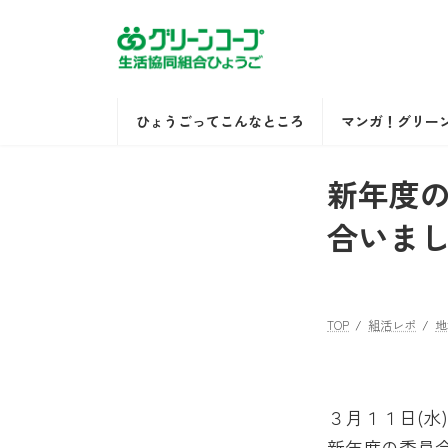
コ
ナ
ン
ビ
テ
ゲ
ン
ー
ツ
シ
ひょうごってこんなところ
マンガ！グリー
へ
ョ
ス
ン
新年度
キ
に
ッ
移
合いま
プ
動
TOP
組活レポ
地
３月１１日(水
新年度の委員