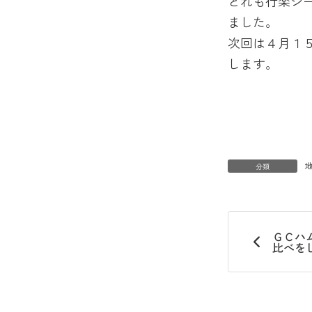
どれも行楽シ
ました。
次回は４月１
します。
分類
ＧＣハ
比べを