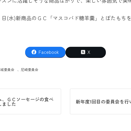
ーズンに活躍しそうな商品ばかりで、楽しい雰囲気で美
５日(水)新商品のＧＣ「マスコバド糖羊羹」とぼたもち
Facebook
X
地域委員会
、
尼崎委員会
ム、ＧＣソーセージの食べ
新年度1回目の委員会を行
しました