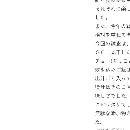
それぞれに楽
した。
また、今年の
検討を重ねて
今回の試食は
ＧＣ「本干し
チョコ(ちょこ
炊き込みご飯
出汁ごと入っ
噌汁はきのこ
味しさでした
にピッタリで
無駄な添加物
た。