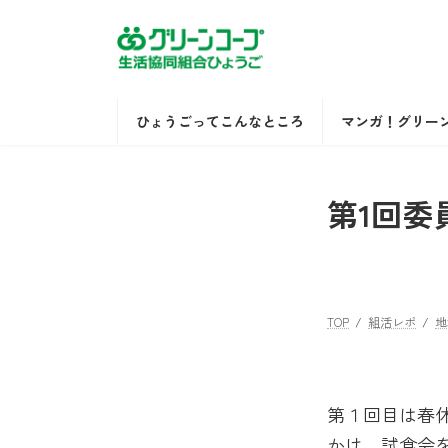
コ
ナ
ン
ビ
テ
ゲ
ン
ー
ツ
シ
ひょうごってこんなところ
マンガ！グリー
へ
ョ
ス
ン
キ
に
第1回委
ッ
移
プ
動
TOP
組活レポ
地
第１回目は春
かけ、試食会