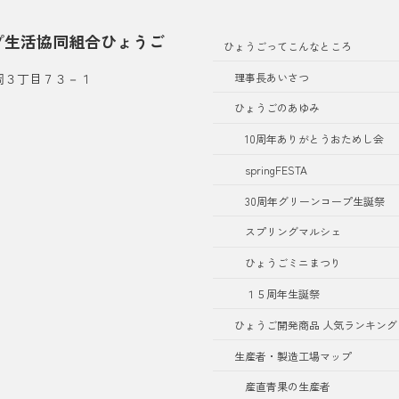
プ生活協同組合ひょうご
ひょうごってこんなところ
理事長あいさつ
岡３丁目７３－１
ひょうごのあゆみ
10周年ありがとうおためし会
springFESTA
30周年グリーンコープ生誕祭
スプリングマルシェ
ひょうごミニまつり
１５周年生誕祭
ひょうご開発商品 人気ランキング
生産者・製造工場マップ
産直青果の生産者