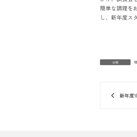
簡単な調理を
し、新年度ス
分類
新年度