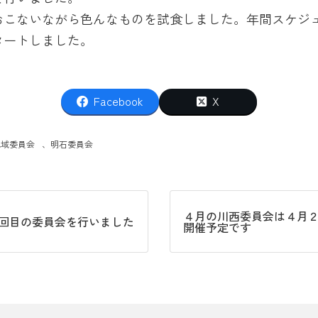
おこないながら色んなものを試食しました。年間スケジ
タートしました。
Facebook
X
地域委員会
、
明石委員会
４月の川西委員会は４月
1回目の委員会を行いました
開催予定です