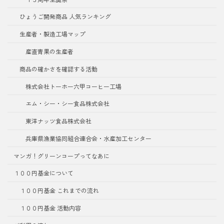
ひょうご開発商品 人気ランキング
生産者・製造工場マップ
産直青果の生産者
商品の確かさを確認する活動
株式会社トーホー六甲コーヒー工場
エム・シー・シー食品株式会社
東洋ナッツ食品株式会社
兵庫県漁業協同組合連合会・水産加工センター
マンガ！グリーンコープってなあに
１００円基金について
１００円基金 これまでの流れ
１００円基金 活動内容