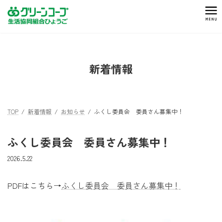
コ
ナ
ン
ビ
テ
ゲ
ン
ー
ツ
シ
へ
ョ
新着情報
ス
ン
キ
に
ッ
移
プ
動
TOP
新着情報
お知らせ
ふくし委員会 委員さん募集中！
ふくし委員会 委員さん募集中！
2026.5.22
PDFはこちら→
ふくし委員会 委員さん募集中！