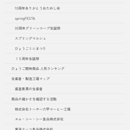
10周年ありがとうおためし会
springFESTA
30周年グリーンコープ生誕祭
スプリングマルシェ
ひょうごミニまつり
１５周年生誕祭
ひょうご開発商品 人気ランキング
生産者・製造工場マップ
産直青果の生産者
商品の確かさを確認する活動
株式会社トーホー六甲コーヒー工場
エム・シー・シー食品株式会社
東洋ナッツ食品株式会社