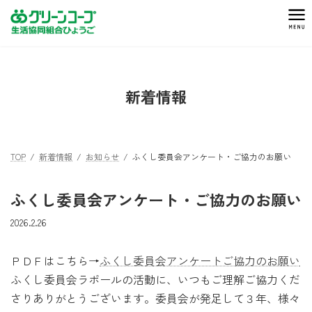
コ
ナ
ン
ビ
テ
ゲ
ン
ー
ツ
シ
へ
ョ
新着情報
ス
ン
キ
に
ッ
移
プ
動
TOP
新着情報
お知らせ
ふくし委員会アンケート・ご協力のお願い
ふくし委員会アンケート・ご協力のお願い
2026.2.26
ＰＤＦはこちら→
ふくし委員会アンケートご協力のお願い
ふくし委員会ラポールの活動に、いつもご理解ご協力くだ
さりありがとうございます。委員会が発足して３年、様々