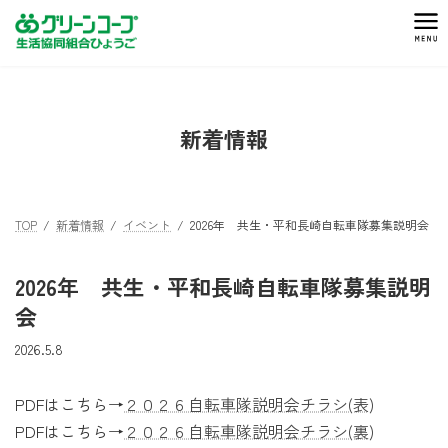
コ
ナ
ン
ビ
テ
ゲ
ン
ー
ツ
シ
へ
ョ
新着情報
ス
ン
キ
に
ッ
移
プ
動
TOP
新着情報
イベント
2026年 共生・平和長崎自転車隊募集説明会
2026年 共生・平和長崎自転車隊募集説明
会
2026.5.8
PDFはこちら→
２０２６自転車隊説明会チラシ(表)
PDFはこちら→
２０２６自転車隊説明会チラシ(裏)